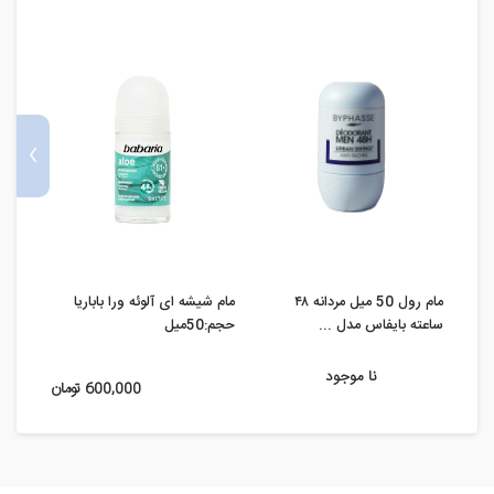
›
مام رول 50 میل مردانه ۴۸
مام شیشه ای آلوئه ورا باباریا
مام ر
ساعته بایفاس مدل ...
حجم:50میل
ضدتعریق 48 س
نا موجود
600,000 تومان