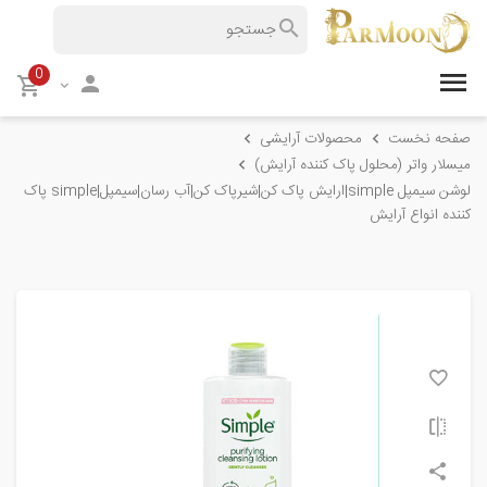
0
صفحه نخست
محصولات آرایشی
میسلار واتر (محلول پاک کننده آرایش)
لوشن سیمپل simple|ارایش پاک کن|شیرپاک کن|آب رسان|سیمپل|simple پاک
کننده انواع آرایش