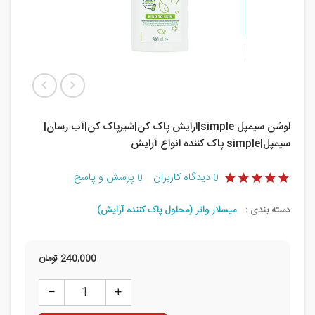
لوشن سیمپل simple|ارایش پاک کن|شیرپاک کن|آب رسان|
سیمپل|simple پاک کننده انواع آرایش
دیدگاه کاربران
پرسش و پاسخ
0
0
دسته بندی :
میسلار واتر (محلول پاک کننده آرایش)
240,000
تومان