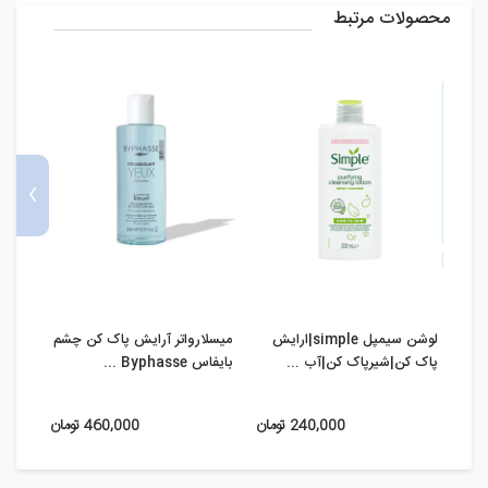
محصولات مرتبط
›
لوشن سیمپل simple|ارایش
میسلارواتر آرایش پاک کن چشم
ژل ش
پاک کن|شیرپاک کن|آب ...
بایفاس Byphasse ...
پوست
240,000 تومان
460,000 تومان