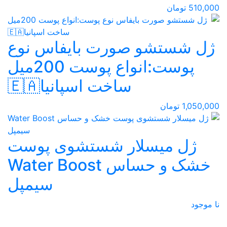
510,000 تومان
ژل شستشو صورت بایفاس نوع
پوست:انواع پوست 200میل
ساخت اسپانیا🇪🇦
1,050,000 تومان
ژل میسلار شستشوی پوست
خشک و حساس Water Boost
سیمپل
نا موجود