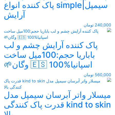
سیمپل|simple پاک کننده انواع
آرایش
240,000 تومان
پاک کننده آرایش چشم و لب
باباریا حجم:100میل ساخت
اسپانیا🇪🇸 100% وگان🌱
560,000 تومان
میسلار واتر آبرسان سیمپل مدل
kind to skin قدرت پاک کنندگی
بالا