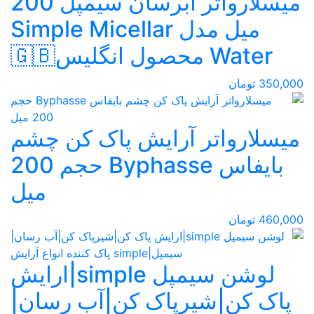
میسلارواتر آبرسان سیمپل 200
میل مدل Simple Micellar
Water محصول انگلیس🇬🇧
350,000 تومان
میسلارواتر آرایش پاک کن چشم
بایفاس Byphasse حجم 200
میل
460,000 تومان
لوشن سیمپل simple|ارایش
پاک کن|شیرپاک کن|آب رسان|