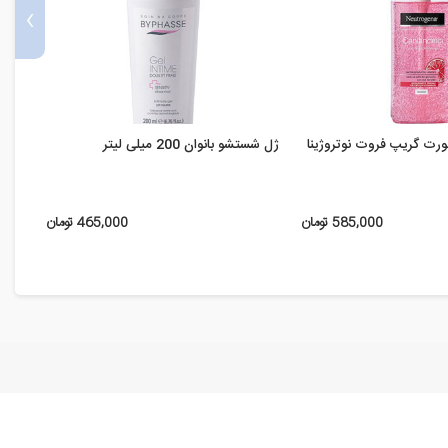
›
ت گریپ فروت نوتروژینا
ژل شستشو بانوان 200 میلی لیتر
میسلا
حاوی 
-27%
585,000 تومان
465,000 تومان