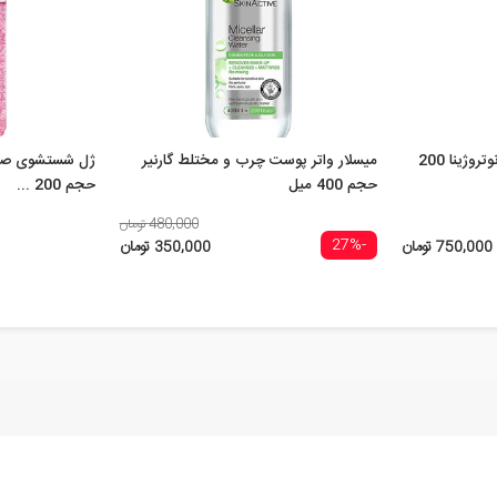
ژل شستشوی هیدروبوست نوتروژینا 200
میسلار واتر پوست چرب و مختلط گارنیر
ژل شستشوی صور
حجم 400 میل
حجم 200 ...
480,000 تومان
-27%
750,000 تومان
350,000 تومان