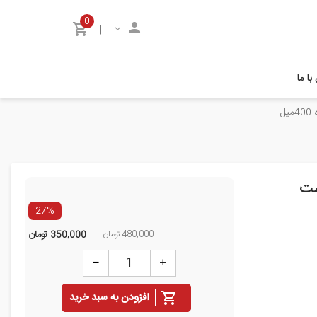
0
|
ا ما
ل
ست
27%
480,000 تومان
350,000
تومان
افزودن به سبد خرید