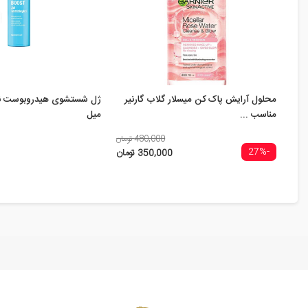
محلول آرایش پاک کن میسلار گلاب گارنیر
مناسب ...
میل
480,000 تومان
-27%
350,000 تومان