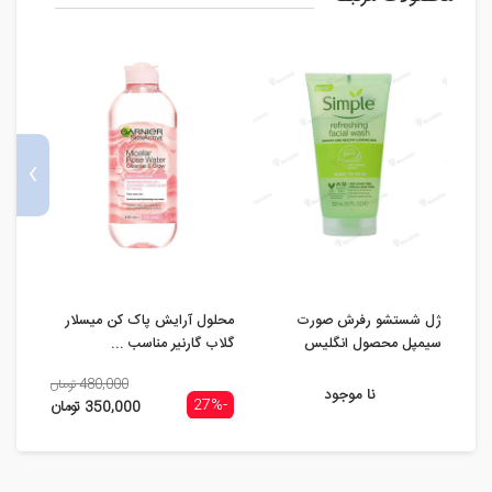
›
ژل شستشو رفرش صورت
محلول آرایش پاک کن میسلار
محلول
سیمپل محصول انگلیس
گلاب گارنیر مناسب ...
کن دو
480,000 تومان
نا موجود
-27%
-27%
350,000 تومان